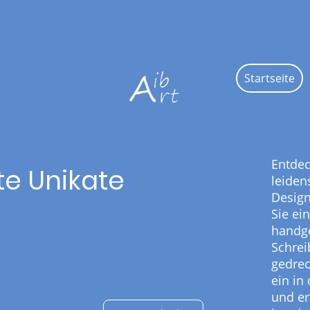
Startseite
Entdec
te Unikate
leiden
Design
Sie ei
handge
Schrei
gedrec
ein in
und er