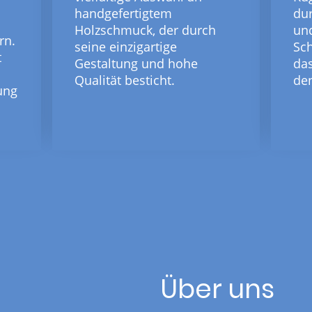
dur
handgefertigtem
un
Holzschmuck, der durch
rn.
Sch
seine einzigartige
t
das
Gestaltung und hohe
den
Qualität besticht.
ung
Über uns