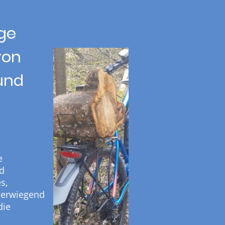
ige
von
und
e
nd
s,
berwiegend
die
d