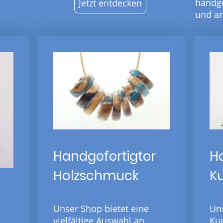
handge
Jetzt entdecken
und an
H
Handgefertigter
K
Holzschmuck
Un
Unser Shop bietet eine
Ku
vielfältige Auswahl an